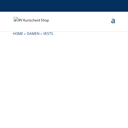
HOME
DAMEN
VESTS
>
>
Classic Softshell Vest
Idaho Vest Ladies
€
45,00
€
62,00
Oak Harbor Vest Ladies
€
79,90