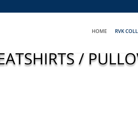
HOME
RVK COL
EATSHIRTS / PULLO
Pemberton Cardigan
Ladies
akely Knitted Sweater
Ladies
€
65,00
€
69,00