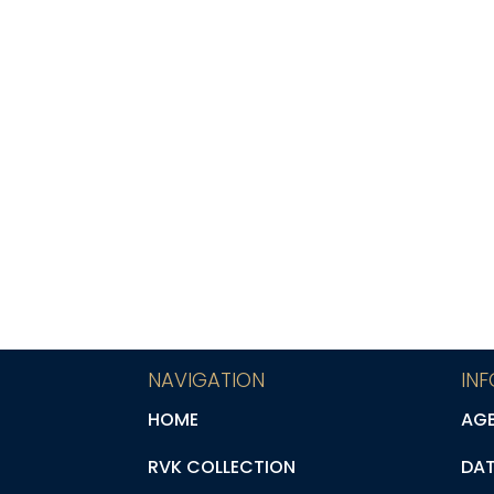
Pemberton Hood Ladies
O
€
62,50
Classic Cardigan
€
42,50
NAVIGATION
IN
HOME
AG
RVK COLLECTION
DA