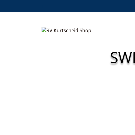
HOME
DAMEN
OBERTEILE
>
>
SW
Classic Half Zip
Bl
€
42,50