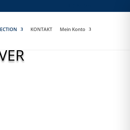
0-Artikel
LECTION
KONTAKT
Mein Konto
VER
Pemberton Hood Fullzip
Ladies
€
69,00