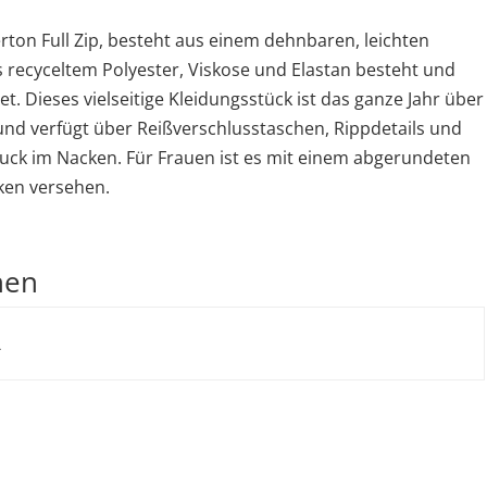
:
rton Full Zip, besteht aus einem dehnbaren, leichten
s recyceltem Polyester, Viskose und Elastan besteht und
t. Dieses vielseitige Kleidungsstück ist das ganze Jahr über
 und verfügt über Reißverschlusstaschen, Rippdetails und
Buck im Nacken. Für Frauen ist es mit einem abgerundeten
ken versehen.
nen
L