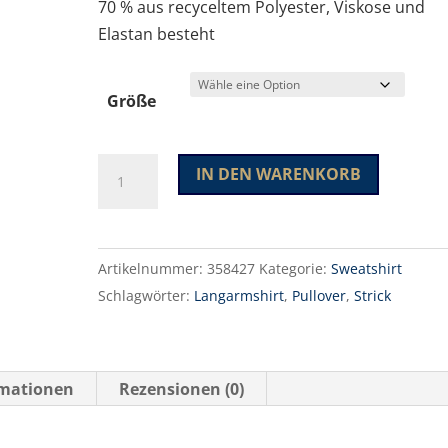
70 % aus recyceltem Polyester, Viskose und
Elastan besteht
Größe
Pemberton
A
IN DEN WARENKORB
Cardigan
l
Ladies
t
Menge
e
Artikelnummer:
358427
Kategorie:
Sweatshirt
r
Schlagwörter:
Langarmshirt
,
Pullover
,
Strick
n
a
t
i
rmationen
Rezensionen (0)
v
e