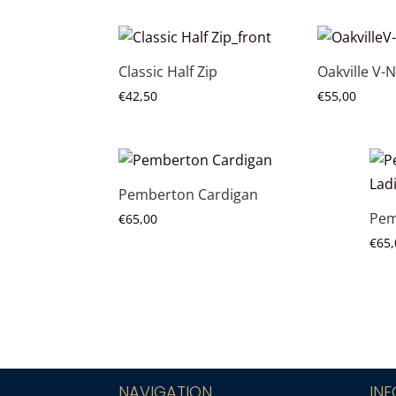
Classic Half Zip
Oakville V-
€
42,50
€
55,00
Pemberton Cardigan
Pem
€
65,00
€
65,
NAVIGATION
IN