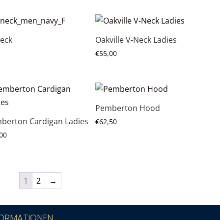
Neck
Oakville V-Neck Ladies
€
55,00
Pemberton Hood
berton Cardigan Ladies
€
62,50
00
1
2
→
FORMATIONEN