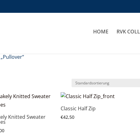
HOME
RVK COL
„Pullover“
Classic Half Zip
kely Knitted Sweater
€
42,50
ies
00