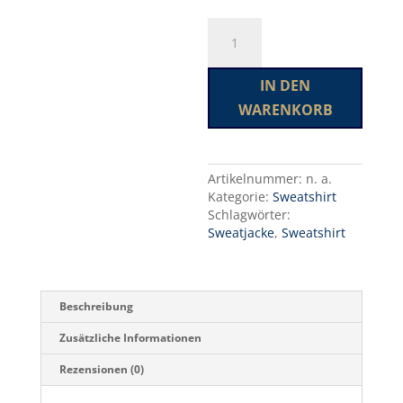
Classic
A
Cardigan
l
Menge
t
e
IN DEN
r
WARENKORB
n
a
t
i
Artikelnummer:
n. a.
v
Kategorie:
Sweatshirt
e
Schlagwörter:
:
Sweatjacke
,
Sweatshirt
Beschreibung
Zusätzliche Informationen
Rezensionen (0)