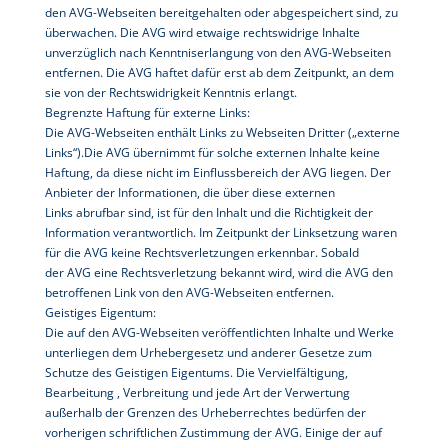
den
AVG
-Webseiten bereitgehalten oder abgespeichert sind, zu
überwachen. Die
AVG
wird etwaige rechtswidrige Inhalte
unverzüglich nach Kenntniserlangung von den
AVG
-Webseiten
entfernen. Die
AVG
haftet dafür erst ab dem Zeitpunkt, an dem
sie von der Rechtswidrigkeit Kenntnis erlangt.
Begrenzte Haftung für externe Links:
Die
AVG
-Webseiten enthält Links zu Webseiten Dritter („externe
Links“).Die AVG übernimmt für solche externen Inhalte keine
Haftung, da diese nicht im Einflussbereich der
AVG
liegen. Der
Anbieter der Informationen, die über diese externen
Links abrufbar sind, ist für den Inhalt und die Richtigkeit der
Information verantwortlich. Im Zeitpunkt der Linksetzung waren
für die
AVG
keine Rechtsverletzungen erkennbar. Sobald
der
AVG
eine Rechtsverletzung bekannt wird, wird die AVG den
betroffenen Link von den
AVG
-Webseiten entfernen.
Geistiges Eigentum:
Die auf den
AVG
-Webseiten veröffentlichten Inhalte und Werke
unterliegen dem Urhebergesetz und anderer Gesetze zum
Schutze des Geistigen Eigentums. Die Vervielfältigung,
Bearbeitung , Verbreitung und jede Art der Verwertung
außerhalb der Grenzen des Urheberrechtes bedürfen der
vorherigen schriftlichen Zustimmung der AVG. Einige der auf