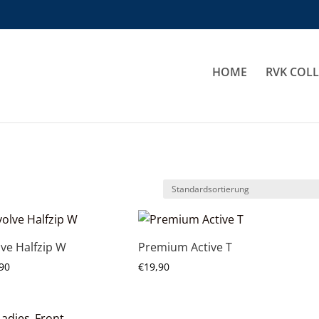
HOME
RVK COL
lve Halfzip W
Premium Active T
90
€
19,90