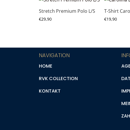
Stretch Premium Polo L/S
T-Shirt Caro
€
29,90
€
19,90
NAVIGATION
IN
HOME
AG
RVK COLLECTION
DA
KONTAKT
IMP
MEI
ZAH