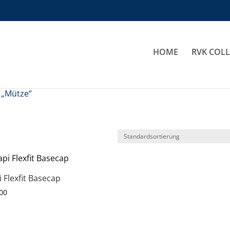
HOME
RVK COL
 „Mütze“
 Flexfit Basecap
00