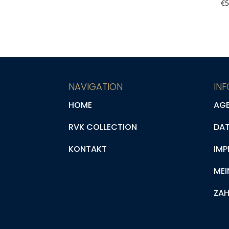
€
5
NAVIGATION
IN
HOME
AG
RVK COLLECTION
DA
KONTAKT
IMP
MEI
ZAH