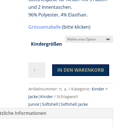
und 2 Innentaschen.
96% Polyester, 4% Elasthan.
Grössentabelle
(bitte klicken)
Kindergrößen
Classic
IN DEN WARENKORB
Softshell
Jacket
A
Menge
Artikelnummer:
n. a.
Kategorie:
Kinder >
l
Jacke|Kinder
Schlagwort:
t
Junior|Softshell|Softshell Jacke
e
r
tzliche Informationen
n