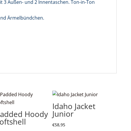
a
mit 3 Außen- und 2 Innentaschen. Ton-in-Ton
t
i
 und Ärmelbündchen.
v
e
:
Idaho Jacket
Junior
added Hoody
oftshell
€
58,95