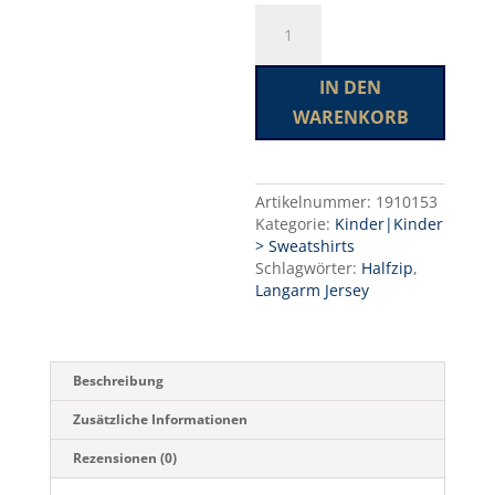
Evolve
A
HZ
l
LS
t
Menge
e
IN DEN
r
WARENKORB
n
a
t
i
Artikelnummer:
1910153
v
Kategorie:
Kinder|Kinder
e
> Sweatshirts
:
Schlagwörter:
Halfzip
,
Langarm Jersey
Beschreibung
Zusätzliche Informationen
Rezensionen (0)