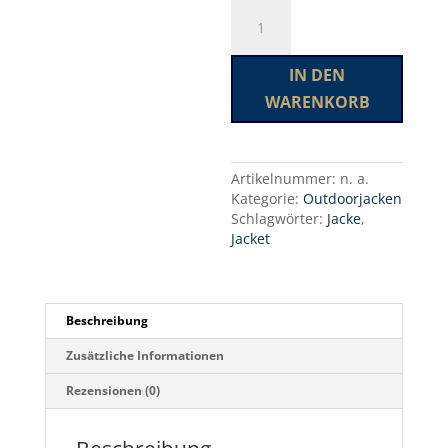
Mountain
A
Jacket
l
Ladies
t
Menge
e
IN DEN
r
WARENKORB
n
a
t
i
Artikelnummer:
n. a.
v
Kategorie:
Outdoorjacken
e
Schlagwörter:
Jacke
,
:
Jacket
Beschreibung
Zusätzliche Informationen
Rezensionen (0)