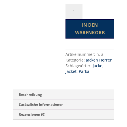
Oak
A
Harbor
l
Jacket
t
Men
e
IN DEN
Menge
r
WARENKORB
n
a
t
i
Artikelnummer:
n. a.
v
Kategorie:
Jacken Herren
e
Schlagwörter:
Jacke
,
:
Jacket
,
Parka
Beschreibung
Zusätzliche Informationen
Rezensionen (0)