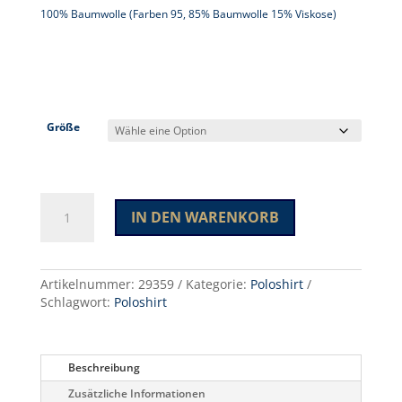
100% Baumwolle (Farben 95, 85% Baumwolle 15% Viskose)
Größe
Premium
IN DEN WARENKORB
Fashion
T
A
L/S
l
Menge
Artikelnummer:
29359
Kategorie:
Poloshirt
t
Schlagwort:
Poloshirt
e
r
n
a
Beschreibung
t
Zusätzliche Informationen
i