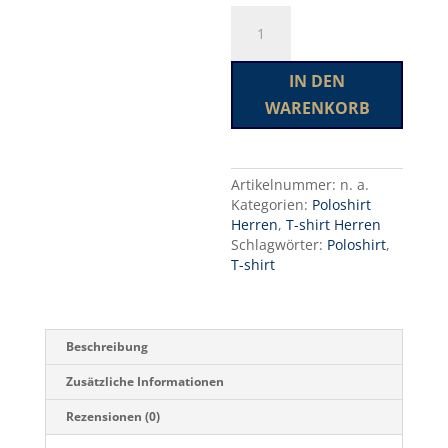
Stretch
A
Premium
l
Polo
t
Menge
e
IN DEN
r
WARENKORB
n
a
t
i
Artikelnummer:
n. a.
v
Kategorien:
Poloshirt
e
Herren
,
T-shirt Herren
:
Schlagwörter:
Poloshirt
,
T-shirt
Beschreibung
Zusätzliche Informationen
Rezensionen (0)