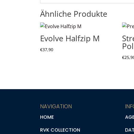
Ähnliche Produkte
Evolve Halfzip M
St
Po
€
37,90
€
25,9
NAVIGATION
IN
HOME
AG
RVK COLLECTION
DA