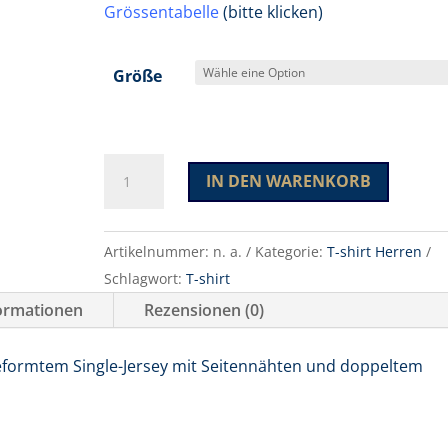
Grössentabelle
(bitte klicken)
Größe
Premium-
IN DEN WARENKORB
T
Menge
A
l
Artikelnummer:
n. a.
Kategorie:
T-shirt Herren
t
Schlagwort:
T-shirt
e
formationen
Rezensionen (0)
r
n
eformtem Single-Jersey mit Seitennähten und doppeltem
a
t
i