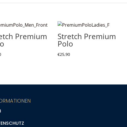
v
e
:
retch Premium
Stretch Premium
lo
Polo
0
€
25,90
FORMATIONEN
B
TENSCHUTZ